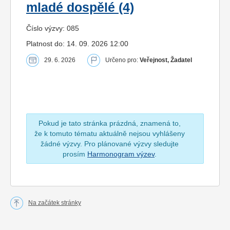
mladé dospělé (4)
Číslo výzvy: 085
Platnost do: 14. 09. 2026 12:00
29. 6. 2026
Určeno pro:
Veřejnost, Žadatel
Pokud je tato stránka prázdná, znamená to,
že k tomuto tématu aktuálně nejsou vyhlášeny
žádné výzvy. Pro plánované výzvy sledujte
prosím
Harmonogram výzev
.
Na začátek stránky