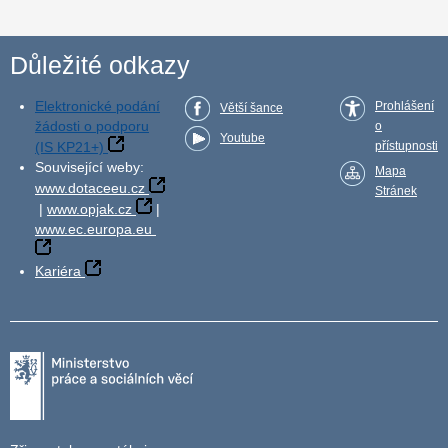
Důležité odkazy
Elektronické podání
Prohlášení
Větší šance
žádosti o podporu
o
Youtube
(IS KP21+)
přístupnosti
Související weby:
Mapa
www.dotaceeu.cz
Stránek
|
www.opjak.cz
|
www.ec.europa.eu
Kariéra