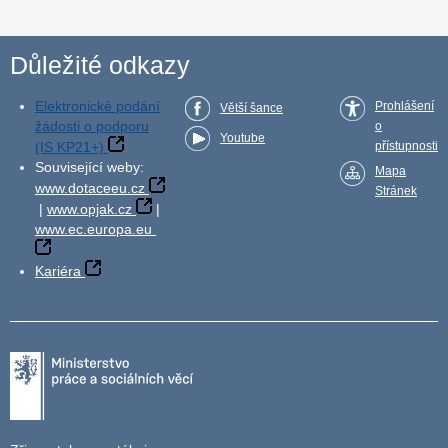
Důležité odkazy
Elektronické podání
Prohlášení
Větší šance
žádosti o podporu
o
Youtube
(IS KP21+)
přístupnosti
Související weby:
Mapa
www.dotaceeu.cz
Stránek
|
www.opjak.cz
|
www.ec.europa.eu
Kariéra