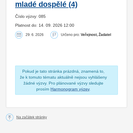
mladé dospělé (4)
Číslo výzvy: 085
Platnost do: 14. 09. 2026 12:00
29. 6. 2026
Určeno pro:
Veřejnost, Žadatel
Pokud je tato stránka prázdná, znamená to,
že k tomuto tématu aktuálně nejsou vyhlášeny
žádné výzvy. Pro plánované výzvy sledujte
prosím
Harmonogram výzev
.
Na začátek stránky