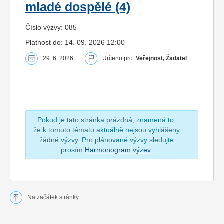
mladé dospělé (4)
Číslo výzvy: 085
Platnost do: 14. 09. 2026 12:00
29. 6. 2026
Určeno pro:
Veřejnost, Žadatel
Pokud je tato stránka prázdná, znamená to,
že k tomuto tématu aktuálně nejsou vyhlášeny
žádné výzvy. Pro plánované výzvy sledujte
prosím
Harmonogram výzev
.
Na začátek stránky