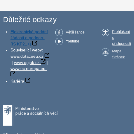
Důležité odkazy
Elektronické podání
Prohlášení
Větší šance
žádosti o podporu
o
Youtube
(IS KP21+)
přístupnosti
Související weby:
Mapa
www.dotaceeu.cz
Stránek
|
www.opjak.cz
|
www.ec.europa.eu
Kariéra