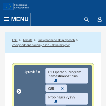
Přejít k obsahu
MENU
/
/
/
ESF
Témata
Znevýhodněné skupiny osob
Znevýhodněné skupiny osob - aktuální výzvy
Upravit filtr
Upravit filtr
03 Operační program
Zaměstnanost plus
085
Probíhající výzvy