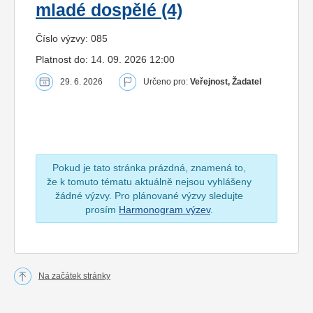
mladé dospělé (4)
Číslo výzvy: 085
Platnost do: 14. 09. 2026 12:00
29. 6. 2026
Určeno pro:
Veřejnost, Žadatel
Pokud je tato stránka prázdná, znamená to,
že k tomuto tématu aktuálně nejsou vyhlášeny
žádné výzvy. Pro plánované výzvy sledujte
prosím
Harmonogram výzev
.
Na začátek stránky