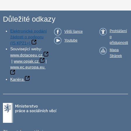
Důležité odkazy
Elektronické podání
Prohlášení
Větší šance
žádosti o podporu
o
Youtube
(IS KP21+)
přístupnosti
Související weby:
Mapa
www.dotaceeu.cz
Stránek
|
www.opjak.cz
|
www.ec.europa.eu
Kariéra