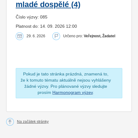
mladé dospělé (4)
Číslo výzvy: 085
Platnost do: 14. 09. 2026 12:00
29. 6. 2026
Určeno pro:
Veřejnost, Žadatel
Pokud je tato stránka prázdná, znamená to,
že k tomuto tématu aktuálně nejsou vyhlášeny
žádné výzvy. Pro plánované výzvy sledujte
prosím
Harmonogram výzev
.
Na začátek stránky