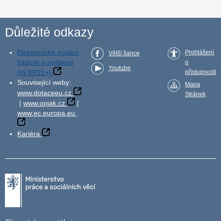
Důležité odkazy
Elektronické podání
Prohlášení
Větší šance
žádosti o podporu
o
Youtube
(IS KP21+)
přístupnosti
Související weby:
Mapa
www.dotaceeu.cz
Stránek
|
www.opjak.cz
|
www.ec.europa.eu
Kariéra