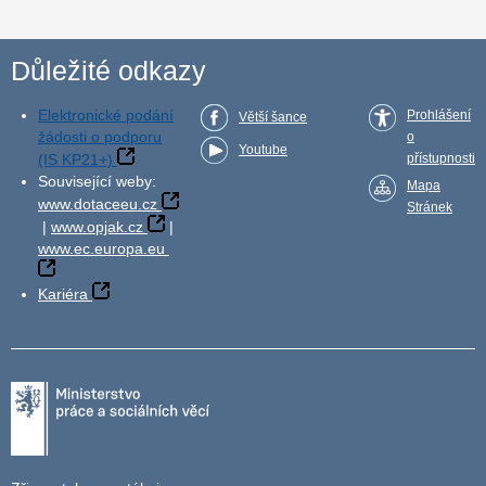
Důležité odkazy
Elektronické podání
Prohlášení
Větší šance
žádosti o podporu
o
Youtube
(IS KP21+)
přístupnosti
Související weby:
Mapa
www.dotaceeu.cz
Stránek
|
www.opjak.cz
|
www.ec.europa.eu
Kariéra