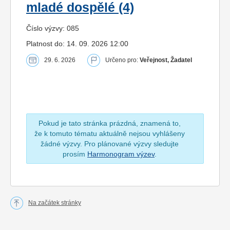
mladé dospělé (4)
Číslo výzvy: 085
Platnost do: 14. 09. 2026 12:00
29. 6. 2026
Určeno pro:
Veřejnost, Žadatel
Pokud je tato stránka prázdná, znamená to,
že k tomuto tématu aktuálně nejsou vyhlášeny
žádné výzvy. Pro plánované výzvy sledujte
prosím
Harmonogram výzev
.
Na začátek stránky