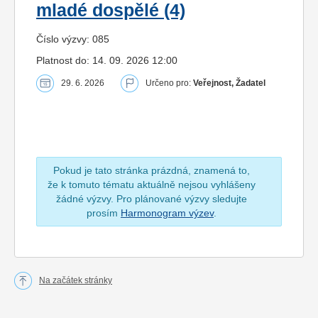
mladé dospělé (4)
Číslo výzvy: 085
Platnost do: 14. 09. 2026 12:00
29. 6. 2026
Určeno pro:
Veřejnost, Žadatel
Pokud je tato stránka prázdná, znamená to,
že k tomuto tématu aktuálně nejsou vyhlášeny
žádné výzvy. Pro plánované výzvy sledujte
prosím
Harmonogram výzev
.
Na začátek stránky