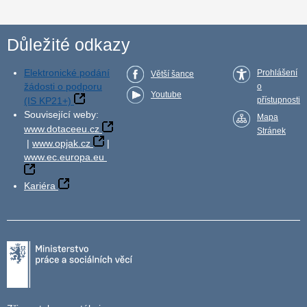
Důležité odkazy
Elektronické podání
Prohlášení
Větší šance
žádosti o podporu
o
Youtube
(IS KP21+)
přístupnosti
Související weby:
Mapa
www.dotaceeu.cz
Stránek
|
www.opjak.cz
|
www.ec.europa.eu
Kariéra