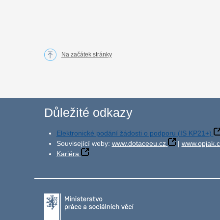
Na začátek stránky
Důležité odkazy
Elektronické podání žádosti o podporu (IS KP21+)
Související weby:
www.dotaceeu.cz
|
www.opjak.c
Kariéra