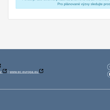
Pro plánované výzvy sledujte pr
z
|
www.ec.europa.eu