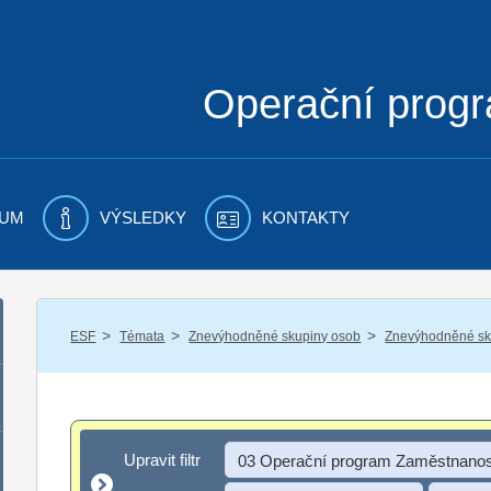
Operační prog
UM
VÝSLEDKY
KONTAKTY
/
/
/
ESF
Témata
Znevýhodněné skupiny osob
Znevýhodněné sku
Upravit filtr
Upravit filtr
03 Operační program Zaměstnanos