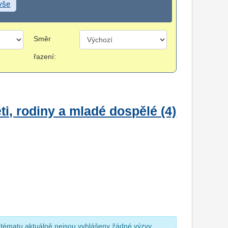
 vše
Směr
řazení:
i, rodiny a mladé dospělé (4)
 tématu aktuálně nejsou vyhlášeny žádné výzvy.