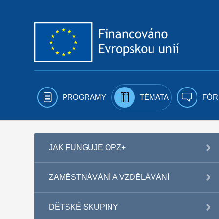
Přejít k obsahu
PROGRAMY
TÉMATA
FÓR
JAK FUNGUJE OPZ+
ZAMĚSTNÁVÁNÍ A VZDĚLÁVÁNÍ
DĚTSKÉ SKUPINY