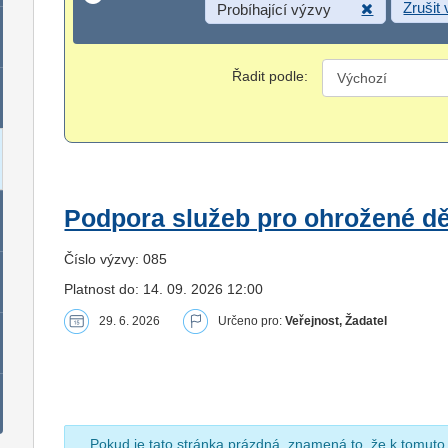
Zrušit
Probíhající výzvy
Řadit podle:
Podpora služeb pro ohrožené dět
Číslo výzvy: 085
Platnost do: 14. 09. 2026 12:00
29. 6. 2026
Určeno pro:
Veřejnost, Žadatel
Pokud je tato stránka prázdná, znamená to, že k tomuto