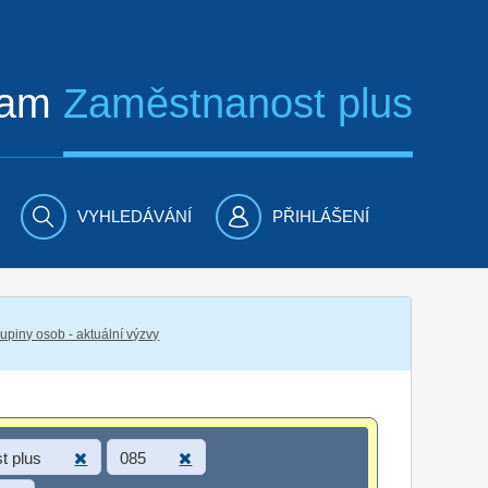
ram
Zaměstnanost plus
VYHLEDÁVÁNÍ
PŘIHLÁŠENÍ
piny osob - aktuální výzvy
t plus
085