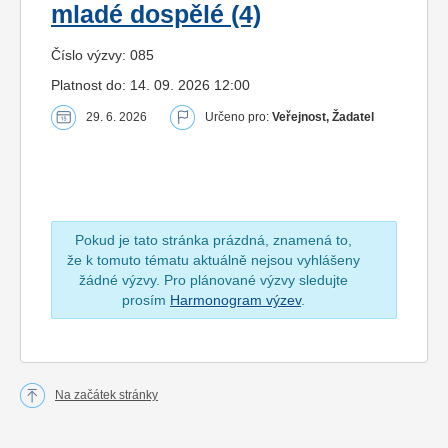
mladé dospělé (4)
Číslo výzvy: 085
Platnost do: 14. 09. 2026 12:00
29. 6. 2026
Určeno pro:
Veřejnost, Žadatel
Pokud je tato stránka prázdná, znamená to,
že k tomuto tématu aktuálně nejsou vyhlášeny
žádné výzvy. Pro plánované výzvy sledujte
prosím
Harmonogram výzev
.
Na začátek stránky