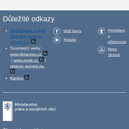
Důležité odkazy
Elektronické podání
Prohlášení
Větší šance
žádosti o podporu
o
Youtube
(IS KP21+)
přístupnosti
Související weby:
Mapa
www.dotaceeu.cz
Stránek
|
www.opjak.cz
|
www.ec.europa.eu
Kariéra