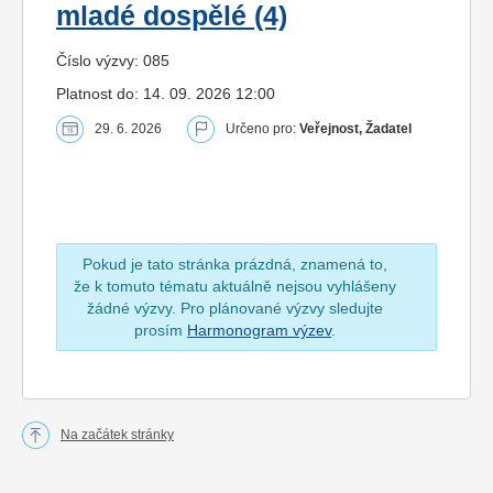
mladé dospělé (4)
Číslo výzvy: 085
Platnost do: 14. 09. 2026 12:00
29. 6. 2026
Určeno pro:
Veřejnost, Žadatel
Pokud je tato stránka prázdná, znamená to,
že k tomuto tématu aktuálně nejsou vyhlášeny
žádné výzvy. Pro plánované výzvy sledujte
prosím
Harmonogram výzev
.
Na začátek stránky