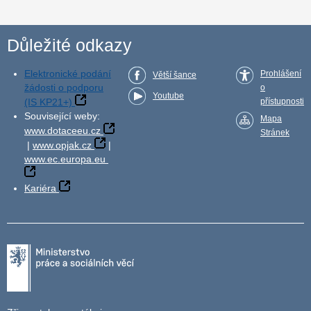
Důležité odkazy
Elektronické podání
Prohlášení
Větší šance
žádosti o podporu
o
Youtube
(IS KP21+)
přístupnosti
Související weby:
Mapa
www.dotaceeu.cz
Stránek
|
www.opjak.cz
|
www.ec.europa.eu
Kariéra