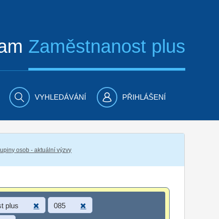
ram
Zaměstnanost plus
VYHLEDÁVÁNÍ
PŘIHLÁŠENÍ
piny osob - aktuální výzvy
t plus
085