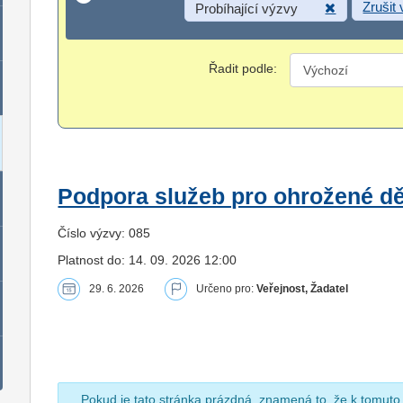
Zrušit
Probíhající výzvy
Řadit podle:
Podpora služeb pro ohrožené dět
Číslo výzvy: 085
Platnost do: 14. 09. 2026 12:00
29. 6. 2026
Určeno pro:
Veřejnost, Žadatel
Pokud je tato stránka prázdná, znamená to, že k tomuto