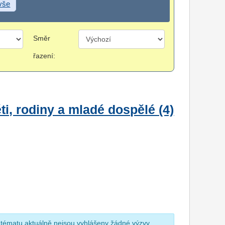
 vše
Směr
řazení:
i, rodiny a mladé dospělé (4)
 tématu aktuálně nejsou vyhlášeny žádné výzvy.