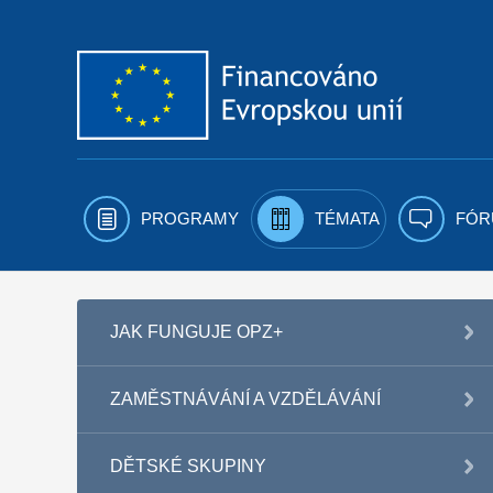
Přejít k obsahu
PROGRAMY
TÉMATA
FÓR
JAK FUNGUJE OPZ+
ZAMĚSTNÁVÁNÍ A VZDĚLÁVÁNÍ
DĚTSKÉ SKUPINY