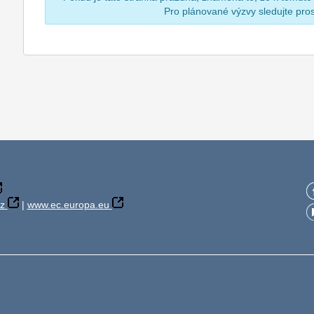
Pro plánované výzvy sledujte pr
z
|
www.ec.europa.eu