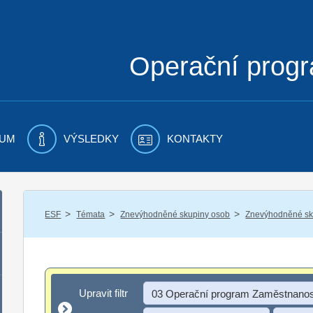
Operační prog
UM
VÝSLEDKY
KONTAKTY
/
/
/
ESF
Témata
Znevýhodněné skupiny osob
Znevýhodněné sku
Upravit filtr
Upravit filtr
03 Operační program Zaměstnanos