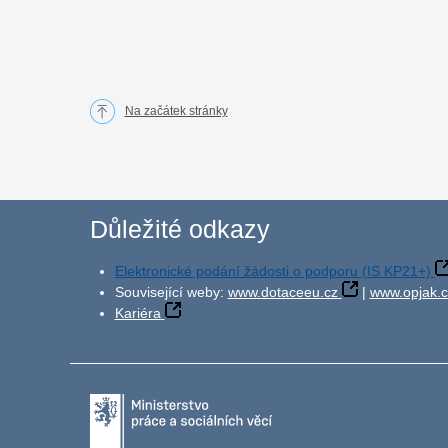
Na začátek stránky
Důležité odkazy
Elektronické podání žádosti o podporu (IS KP21+)
Související weby:
www.dotaceeu.cz
|
www.opjak.c
Kariéra