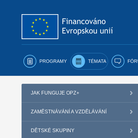
Přejít k obsahu
PROGRAMY
TÉMATA
FÓR
JAK FUNGUJE OPZ+
ZAMĚSTNÁVÁNÍ A VZDĚLÁVÁNÍ
DĚTSKÉ SKUPINY