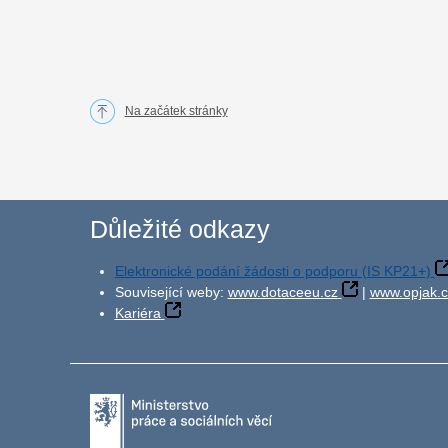
Na začátek stránky
Důležité odkazy
Elektronické podání žádosti o podporu (IS KP21+)
Související weby:
www.dotaceeu.cz
|
www.opjak.c
Kariéra