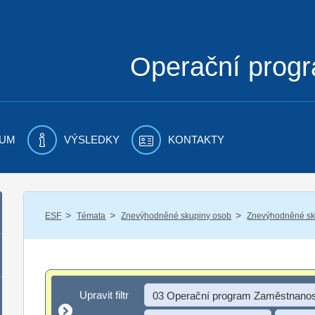
Operační prog
UM
VÝSLEDKY
KONTAKTY
/
/
/
ESF
Témata
Znevýhodněné skupiny osob
Znevýhodněné sku
Upravit filtr
Upravit filtr
03 Operační program Zaměstnanos