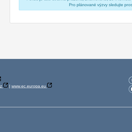
Pro plánované výzvy sledujte pr
z
|
www.ec.europa.eu