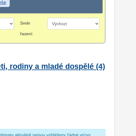
 vše
Směr
řazení:
i, rodiny a mladé dospělé (4)
 tématu aktuálně nejsou vyhlášeny žádné výzvy.