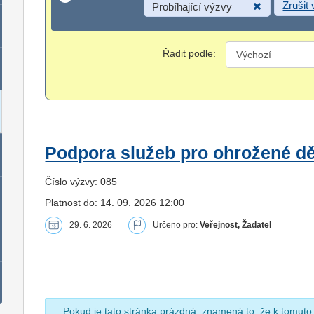
Zrušit
Probíhající výzvy
Řadit podle:
Podpora služeb pro ohrožené dět
Číslo výzvy: 085
Platnost do: 14. 09. 2026 12:00
29. 6. 2026
Určeno pro:
Veřejnost, Žadatel
Pokud je tato stránka prázdná, znamená to, že k tomuto