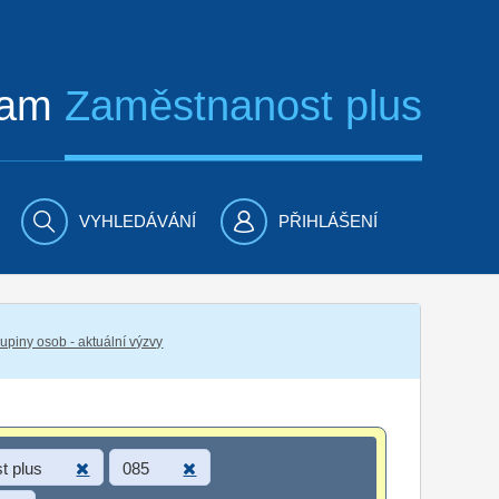
ram
Zaměstnanost plus
VYHLEDÁVÁNÍ
PŘIHLÁŠENÍ
piny osob - aktuální výzvy
t plus
085