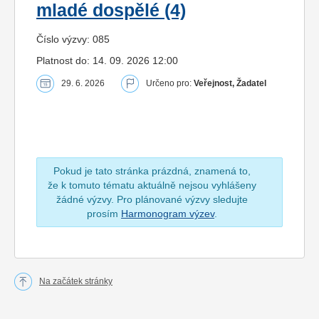
mladé dospělé (4)
Číslo výzvy: 085
Platnost do: 14. 09. 2026 12:00
29. 6. 2026
Určeno pro:
Veřejnost, Žadatel
Pokud je tato stránka prázdná, znamená to,
že k tomuto tématu aktuálně nejsou vyhlášeny
žádné výzvy. Pro plánované výzvy sledujte
prosím
Harmonogram výzev
.
Na začátek stránky