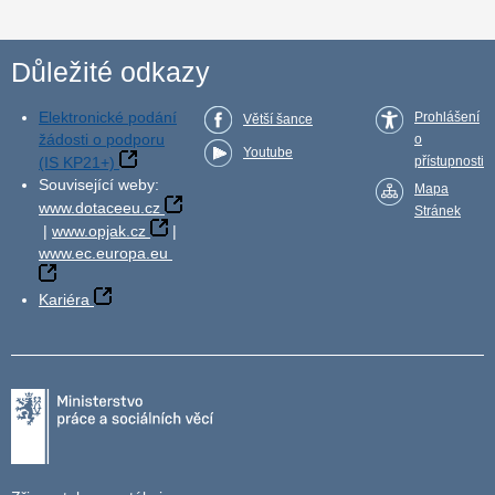
Důležité odkazy
Elektronické podání
Prohlášení
Větší šance
žádosti o podporu
o
Youtube
(IS KP21+)
přístupnosti
Související weby:
Mapa
www.dotaceeu.cz
Stránek
|
www.opjak.cz
|
www.ec.europa.eu
Kariéra