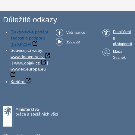
Důležité odkazy
Elektronické podání
Prohlášení
Větší šance
žádosti o podporu
o
Youtube
(IS KP21+)
přístupnosti
Související weby:
Mapa
www.dotaceeu.cz
Stránek
|
www.opjak.cz
|
www.ec.europa.eu
Kariéra