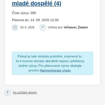
mladé dospělé (4)
Číslo výzvy: 085
Platnost do: 14. 09. 2026 12:00
29. 6. 2026
Určeno pro:
Veřejnost, Žadatel
Pokud je tato stránka prázdná, znamená to,
že k tomuto tématu aktuálně nejsou vyhlášeny
žádné výzvy. Pro plánované výzvy sledujte
prosím
Harmonogram výzev
.
Na začátek stránky