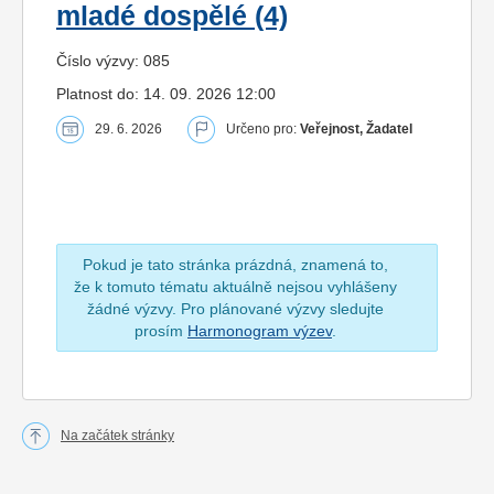
mladé dospělé (4)
Číslo výzvy: 085
Platnost do: 14. 09. 2026 12:00
29. 6. 2026
Určeno pro:
Veřejnost, Žadatel
Pokud je tato stránka prázdná, znamená to,
že k tomuto tématu aktuálně nejsou vyhlášeny
žádné výzvy. Pro plánované výzvy sledujte
prosím
Harmonogram výzev
.
Na začátek stránky