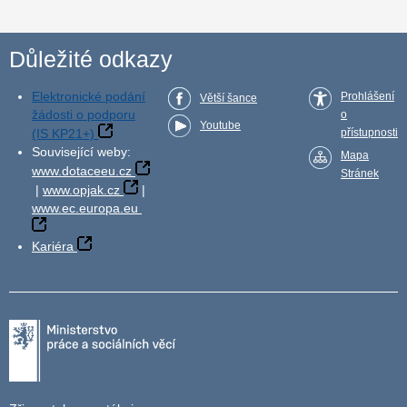
Důležité odkazy
Elektronické podání
Prohlášení
Větší šance
žádosti o podporu
o
Youtube
(IS KP21+)
přístupnosti
Související weby:
Mapa
www.dotaceeu.cz
Stránek
|
www.opjak.cz
|
www.ec.europa.eu
Kariéra