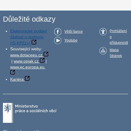
Důležité odkazy
Elektronické podání
Prohlášení
Větší šance
žádosti o podporu
o
Youtube
(IS KP21+)
přístupnosti
Související weby:
Mapa
www.dotaceeu.cz
Stránek
|
www.opjak.cz
|
www.ec.europa.eu
Kariéra