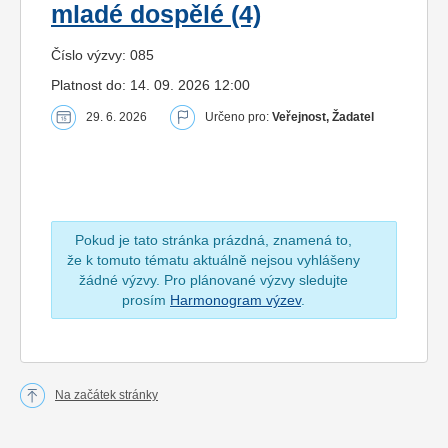
mladé dospělé (4)
Číslo výzvy: 085
Platnost do: 14. 09. 2026 12:00
29. 6. 2026
Určeno pro:
Veřejnost, Žadatel
Pokud je tato stránka prázdná, znamená to,
že k tomuto tématu aktuálně nejsou vyhlášeny
žádné výzvy. Pro plánované výzvy sledujte
prosím
Harmonogram výzev
.
Na začátek stránky