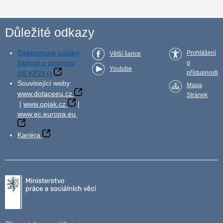
Důležité odkazy
Elektronické podání
Prohlášení
Větší šance
žádosti o podporu
o
Youtube
(IS KP21+)
přístupnosti
Související weby:
Mapa
www.dotaceeu.cz
Stránek
|
www.opjak.cz
|
www.ec.europa.eu
Kariéra