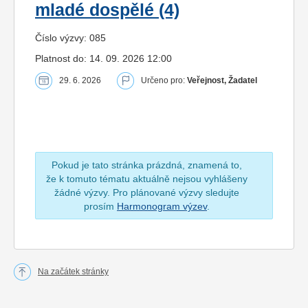
mladé dospělé (4)
Číslo výzvy: 085
Platnost do: 14. 09. 2026 12:00
29. 6. 2026
Určeno pro:
Veřejnost, Žadatel
Pokud je tato stránka prázdná, znamená to,
že k tomuto tématu aktuálně nejsou vyhlášeny
žádné výzvy. Pro plánované výzvy sledujte
prosím
Harmonogram výzev
.
Na začátek stránky