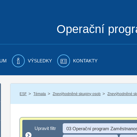
Operační prog
UM
VÝSLEDKY
KONTAKTY
/
/
/
ESF
Témata
Znevýhodněné skupiny osob
Znevýhodněné sku
Upravit filtr
Upravit filtr
03 Operační program Zaměstnanos