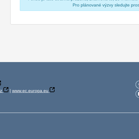
Pro plánované výzvy sledujte pr
z
|
www.ec.europa.eu