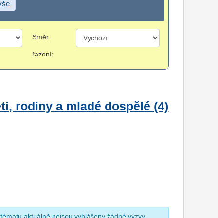
 vše
Směr
řazení:
i, rodiny a mladé dospělé (4)
 tématu aktuálně nejsou vyhlášeny žádné výzvy.