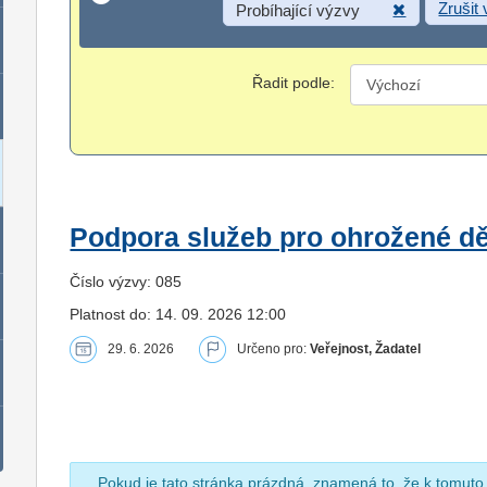
Zrušit
Probíhající výzvy
Řadit podle:
Podpora služeb pro ohrožené dět
Číslo výzvy: 085
Platnost do: 14. 09. 2026 12:00
29. 6. 2026
Určeno pro:
Veřejnost, Žadatel
Pokud je tato stránka prázdná, znamená to, že k tomuto