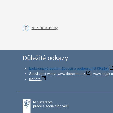
Na začátek stránky
Důležité odkazy
Elektronické podání žádosti o podporu (IS KP21+)
Související weby:
www.dotaceeu.cz
|
www.opjak.c
Kariéra