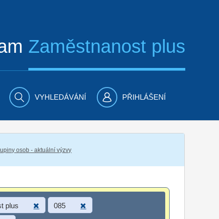
ram
Zaměstnanost plus
VYHLEDÁVÁNÍ
PŘIHLÁŠENÍ
piny osob - aktuální výzvy
t plus
085