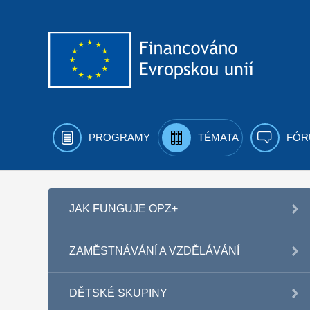
Přejít k obsahu
PROGRAMY
TÉMATA
FÓR
JAK FUNGUJE OPZ+
ZAMĚSTNÁVÁNÍ A VZDĚLÁVÁNÍ
DĚTSKÉ SKUPINY