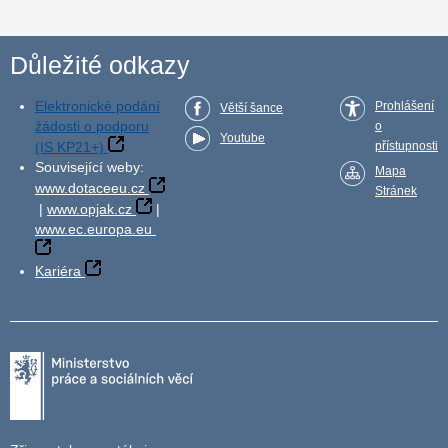
Důležité odkazy
Elektronické podání
Prohlášení
Větší šance
žádosti o podporu
o
Youtube
(IS KP21+)
přístupnosti
Související weby:
Mapa
www.dotaceeu.cz
Stránek
|
www.opjak.cz
|
www.ec.europa.eu
Kariéra