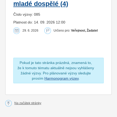
mladé dospělé (4)
Číslo výzvy: 085
Platnost do: 14. 09. 2026 12:00
29. 6. 2026
Určeno pro:
Veřejnost, Žadatel
Pokud je tato stránka prázdná, znamená to,
že k tomuto tématu aktuálně nejsou vyhlášeny
žádné výzvy. Pro plánované výzvy sledujte
prosím
Harmonogram výzev
.
Na začátek stránky