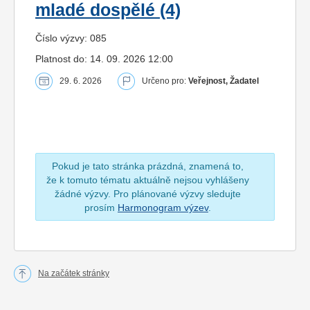
mladé dospělé (4)
Číslo výzvy: 085
Platnost do: 14. 09. 2026 12:00
29. 6. 2026
Určeno pro:
Veřejnost, Žadatel
Pokud je tato stránka prázdná, znamená to,
že k tomuto tématu aktuálně nejsou vyhlášeny
žádné výzvy. Pro plánované výzvy sledujte
prosím
Harmonogram výzev
.
Na začátek stránky