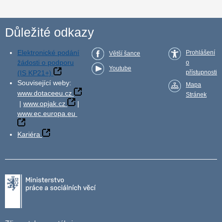
Důležité odkazy
Elektronické podání
Prohlášení
Větší šance
žádosti o podporu
o
Youtube
(IS KP21+)
přístupnosti
Související weby:
Mapa
www.dotaceeu.cz
Stránek
|
www.opjak.cz
|
www.ec.europa.eu
Kariéra