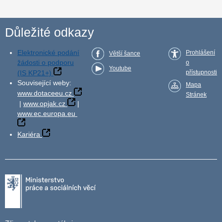
Důležité odkazy
Elektronické podání
Prohlášení
Větší šance
žádosti o podporu
o
Youtube
(IS KP21+)
přístupnosti
Související weby:
Mapa
www.dotaceeu.cz
Stránek
|
www.opjak.cz
|
www.ec.europa.eu
Kariéra