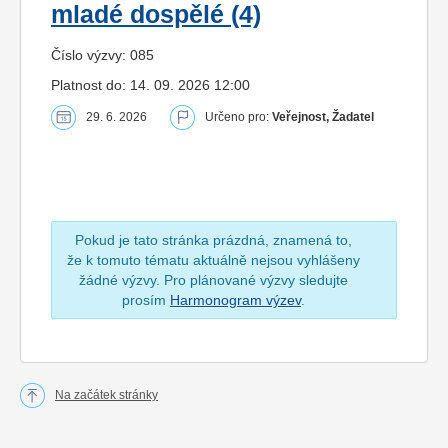
mladé dospělé (4)
Číslo výzvy: 085
Platnost do: 14. 09. 2026 12:00
29. 6. 2026
Určeno pro:
Veřejnost, Žadatel
Pokud je tato stránka prázdná, znamená to,
že k tomuto tématu aktuálně nejsou vyhlášeny
žádné výzvy. Pro plánované výzvy sledujte
prosím
Harmonogram výzev
.
Na začátek stránky