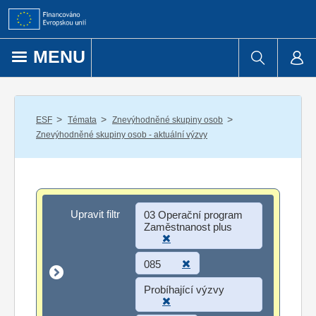
Přejít k obsahu
MENU
/
/
/
ESF
Témata
Znevýhodněné skupiny osob
Znevýhodněné skupiny osob - aktuální výzvy
Upravit filtr
Upravit filtr
03 Operační program
Zaměstnanost plus
085
Probíhající výzvy