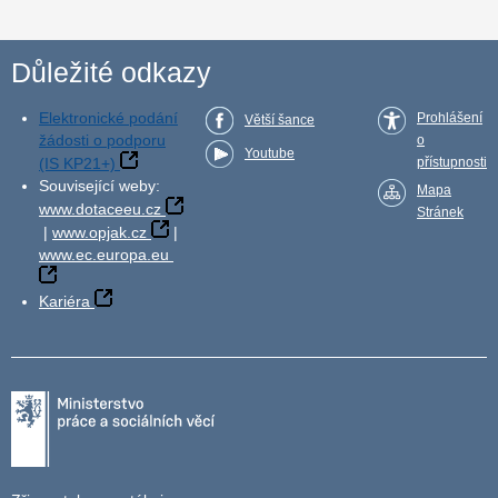
Důležité odkazy
Elektronické podání
Prohlášení
Větší šance
žádosti o podporu
o
Youtube
(IS KP21+)
přístupnosti
Související weby:
Mapa
www.dotaceeu.cz
Stránek
|
www.opjak.cz
|
www.ec.europa.eu
Kariéra