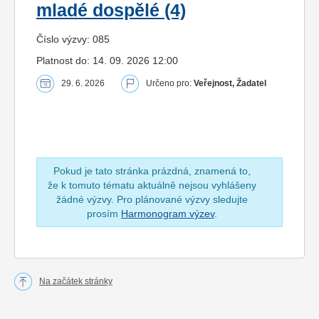
mladé dospělé (4)
Číslo výzvy: 085
Platnost do: 14. 09. 2026 12:00
29. 6. 2026
Určeno pro:
Veřejnost, Žadatel
Pokud je tato stránka prázdná, znamená to,
že k tomuto tématu aktuálně nejsou vyhlášeny
žádné výzvy. Pro plánované výzvy sledujte
prosím
Harmonogram výzev
.
Na začátek stránky