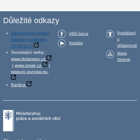
Důležité odkazy
Elektronické podání
Prohlášení
Větší šance
žádosti o podporu
o
Youtube
(IS KP21+)
přístupnosti
Související weby:
Mapa
www.dotaceeu.cz
Stránek
|
www.opjak.cz
|
www.ec.europa.eu
Kariéra