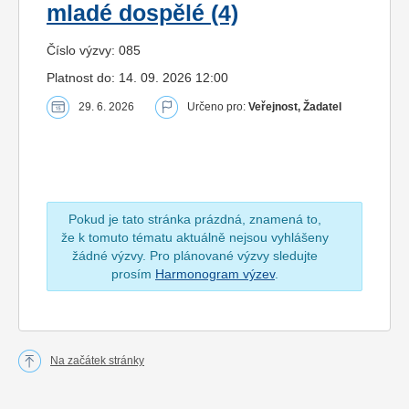
mladé dospělé (4)
Číslo výzvy: 085
Platnost do: 14. 09. 2026 12:00
29. 6. 2026
Určeno pro:
Veřejnost, Žadatel
Pokud je tato stránka prázdná, znamená to,
že k tomuto tématu aktuálně nejsou vyhlášeny
žádné výzvy. Pro plánované výzvy sledujte
prosím
Harmonogram výzev
.
Na začátek stránky