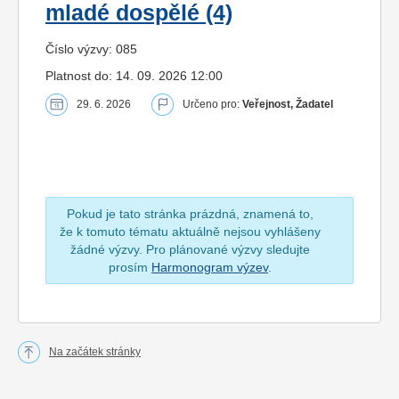
mladé dospělé (4)
Číslo výzvy: 085
Platnost do: 14. 09. 2026 12:00
29. 6. 2026
Určeno pro:
Veřejnost, Žadatel
Pokud je tato stránka prázdná, znamená to,
že k tomuto tématu aktuálně nejsou vyhlášeny
žádné výzvy. Pro plánované výzvy sledujte
prosím
Harmonogram výzev
.
Na začátek stránky