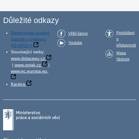
Důležité odkazy
Elektronické podání
Prohlášení
Větší šance
žádosti o podporu
o
Youtube
(IS KP21+)
přístupnosti
Související weby:
Mapa
www.dotaceeu.cz
Stránek
|
www.opjak.cz
|
www.ec.europa.eu
Kariéra