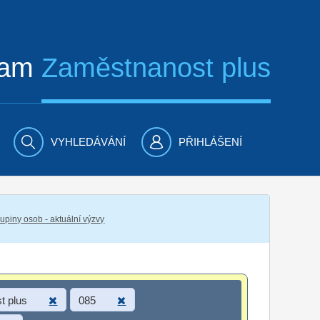
ram
Zaměstnanost plus
VYHLEDÁVÁNÍ
PŘIHLÁŠENÍ
piny osob - aktuální výzvy
t plus
085