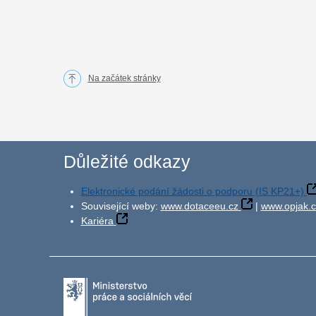
Na začátek stránky
Důležité odkazy
Elektronické podání žádosti o podporu (IS KP21+)
Související weby:
www.dotaceeu.cz
|
www.opjak.c
Kariéra