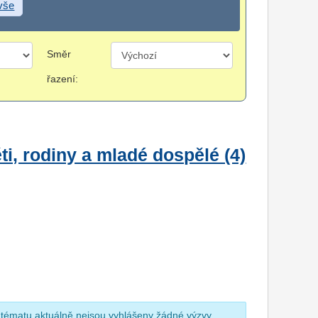
 vše
Směr
řazení:
i, rodiny a mladé dospělé (4)
 tématu aktuálně nejsou vyhlášeny žádné výzvy.