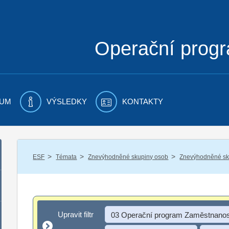
Operační prog
UM
VÝSLEDKY
KONTAKTY
/
/
/
ESF
Témata
Znevýhodněné skupiny osob
Znevýhodněné sku
Upravit filtr
Upravit filtr
03 Operační program Zaměstnanos