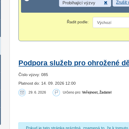
Zrušit
Probíhající výzvy
Řadit podle:
Podpora služeb pro ohrožené dět
Číslo výzvy: 085
Platnost do: 14. 09. 2026 12:00
29. 6. 2026
Určeno pro:
Veřejnost, Žadatel
Pokud je tato stránka prázdná, znamená to, že k tomuto