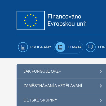
Přejít k obsahu
PROGRAMY
TÉMATA
FÓR
JAK FUNGUJE OPZ+
ZAMĚSTNÁVÁNÍ A VZDĚLÁVÁNÍ
DĚTSKÉ SKUPINY