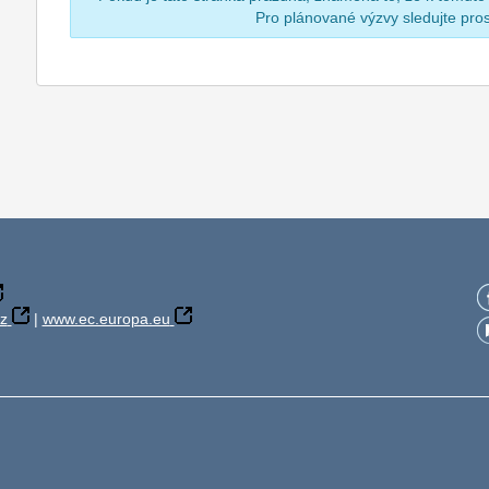
Pro plánované výzvy sledujte pr
z
|
www.ec.europa.eu