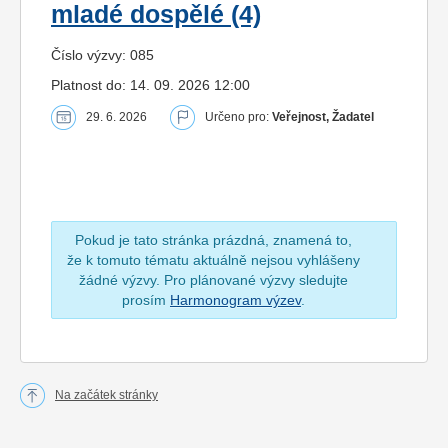
mladé dospělé (4)
Číslo výzvy: 085
Platnost do: 14. 09. 2026 12:00
29. 6. 2026
Určeno pro:
Veřejnost, Žadatel
Pokud je tato stránka prázdná, znamená to,
že k tomuto tématu aktuálně nejsou vyhlášeny
žádné výzvy. Pro plánované výzvy sledujte
prosím
Harmonogram výzev
.
Na začátek stránky