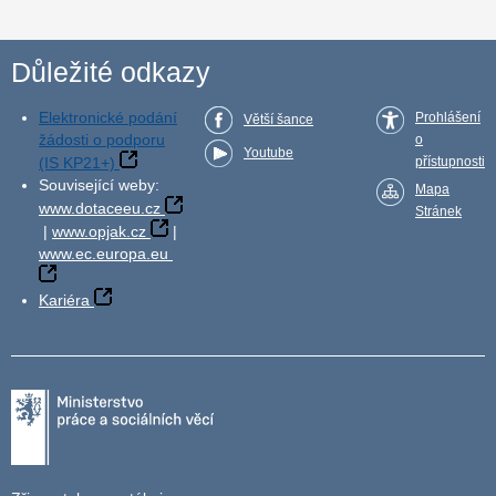
Důležité odkazy
Elektronické podání
Prohlášení
Větší šance
žádosti o podporu
o
Youtube
(IS KP21+)
přístupnosti
Související weby:
Mapa
www.dotaceeu.cz
Stránek
|
www.opjak.cz
|
www.ec.europa.eu
Kariéra