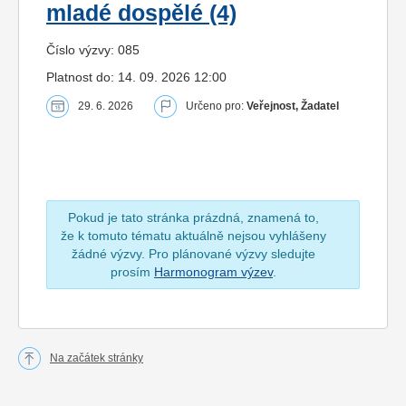
mladé dospělé (4)
Číslo výzvy: 085
Platnost do: 14. 09. 2026 12:00
29. 6. 2026
Určeno pro:
Veřejnost, Žadatel
Pokud je tato stránka prázdná, znamená to,
že k tomuto tématu aktuálně nejsou vyhlášeny
žádné výzvy. Pro plánované výzvy sledujte
prosím
Harmonogram výzev
.
Na začátek stránky