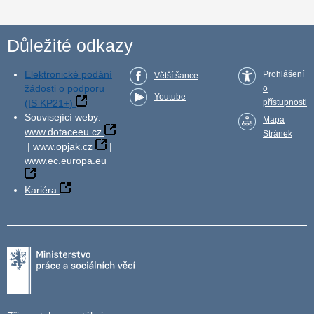
Důležité odkazy
Elektronické podání
Prohlášení
Větší šance
žádosti o podporu
o
Youtube
(IS KP21+)
přístupnosti
Související weby:
Mapa
www.dotaceeu.cz
Stránek
|
www.opjak.cz
|
www.ec.europa.eu
Kariéra