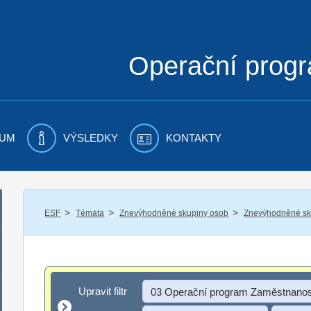
Operační prog
UM
VÝSLEDKY
KONTAKTY
/
/
/
ESF
Témata
Znevýhodněné skupiny osob
Znevýhodněné sku
Upravit filtr
Upravit filtr
03 Operační program Zaměstnanos