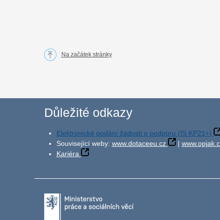
Na začátek stránky
Důležité odkazy
Elektronické podání žádosti o podporu (IS KP21+)
Související weby:
www.dotaceeu.cz
|
www.opjak.c
Kariéra