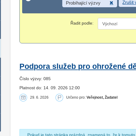
Zrušit
Probíhající výzvy
Řadit podle:
Podpora služeb pro ohrožené dět
Číslo výzvy: 085
Platnost do: 14. 09. 2026 12:00
29. 6. 2026
Určeno pro:
Veřejnost, Žadatel
Pokud je tato stránka prázdná, znamená to, že k tomuto