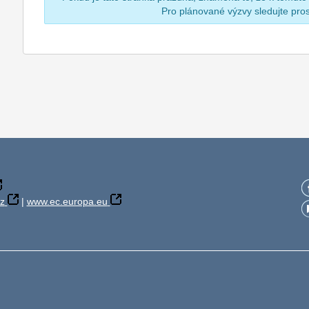
Pro plánované výzvy sledujte pr
z
|
www.ec.europa.eu