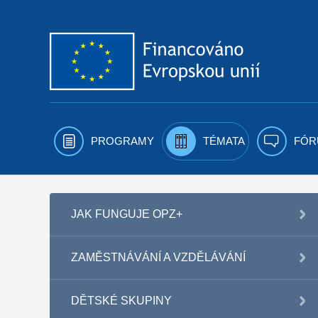
Přejít k obsahu
PROGRAMY
TÉMATA
FÓR
JAK FUNGUJE OPZ+
ZAMĚSTNÁVÁNÍ A VZDĚLÁVÁNÍ
DĚTSKÉ SKUPINY