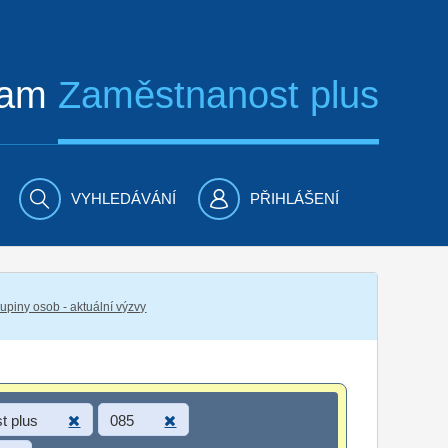
ram
Zaměstnanost plus
VYHLEDÁVÁNÍ
PŘIHLÁŠENÍ
piny osob - aktuální výzvy
t plus
085