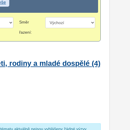
 vše
Směr
řazení:
i, rodiny a mladé dospělé (4)
 tématu aktuálně nejsou vyhlášeny žádné výzvy.