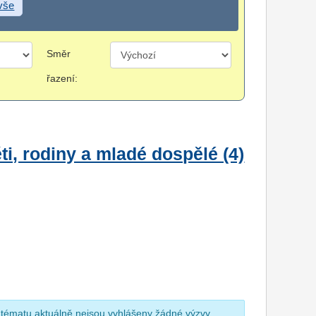
 vše
Směr
řazení:
i, rodiny a mladé dospělé (4)
 tématu aktuálně nejsou vyhlášeny žádné výzvy.