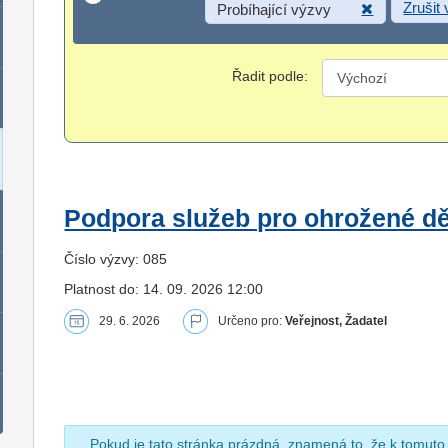
Zrušit
Probíhající výzvy
Řadit podle:
Podpora služeb pro ohrožené dět
Číslo výzvy: 085
Platnost do: 14. 09. 2026 12:00
29. 6. 2026
Určeno pro:
Veřejnost, Žadatel
Pokud je tato stránka prázdná, znamená to, že k tomuto