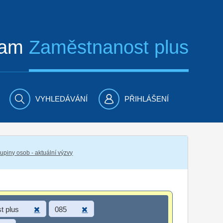
ram
Zaměstnanost plus
VYHLEDÁVÁNÍ
PŘIHLÁŠENÍ
piny osob - aktuální výzvy
t plus
085