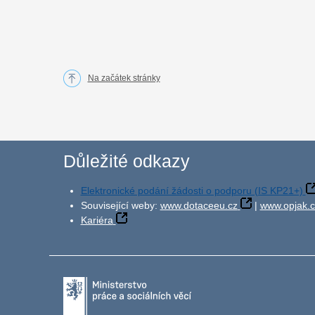
Na začátek stránky
Důležité odkazy
Elektronické podání žádosti o podporu (IS KP21+)
Související weby:
www.dotaceeu.cz
|
www.opjak.c
Kariéra