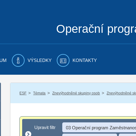
Operační prog
UM
VÝSLEDKY
KONTAKTY
/
/
/
ESF
Témata
Znevýhodněné skupiny osob
Znevýhodněné sku
Upravit filtr
Upravit filtr
03 Operační program Zaměstnanos