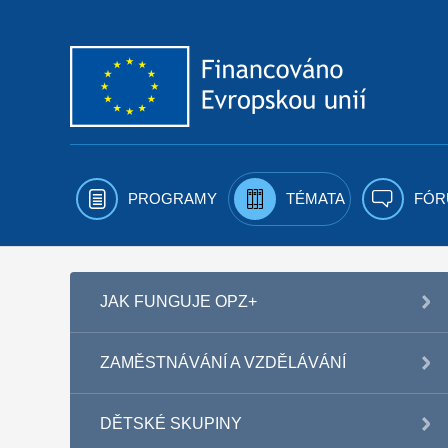
Přejít k obsahu
PROGRAMY
TÉMATA
FÓR
JAK FUNGUJE OPZ+
ZAMĚSTNÁVÁNÍ A VZDĚLÁVÁNÍ
DĚTSKÉ SKUPINY