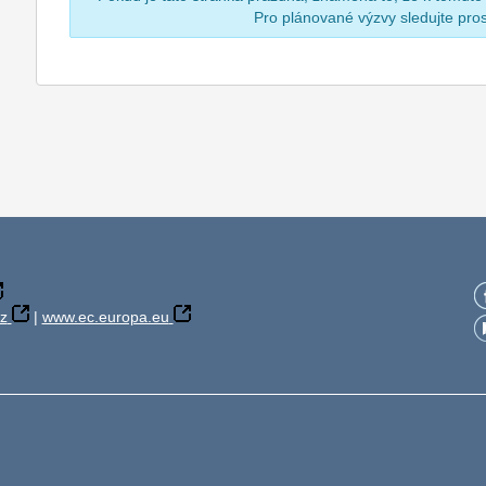
Pro plánované výzvy sledujte pr
z
|
www.ec.europa.eu