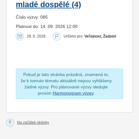
mladé dospělé (4)
Číslo výzvy: 085
Platnost do: 14. 09. 2026 12:00
29. 6. 2026
Určeno pro:
Veřejnost, Žadatel
Pokud je tato stránka prázdná, znamená to,
že k tomuto tématu aktuálně nejsou vyhlášeny
žádné výzvy. Pro plánované výzvy sledujte
prosím
Harmonogram výzev
.
Na začátek stránky