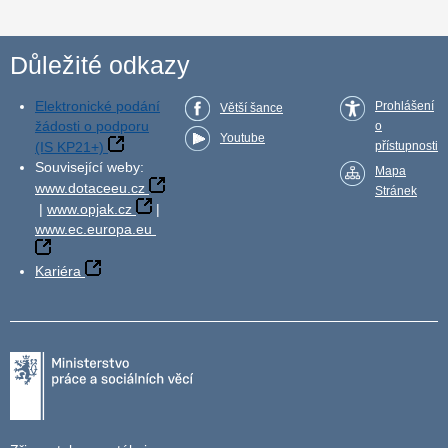
Důležité odkazy
Elektronické podání
Prohlášení
Větší šance
žádosti o podporu
o
Youtube
(IS KP21+)
přístupnosti
Související weby:
Mapa
www.dotaceeu.cz
Stránek
|
www.opjak.cz
|
www.ec.europa.eu
Kariéra