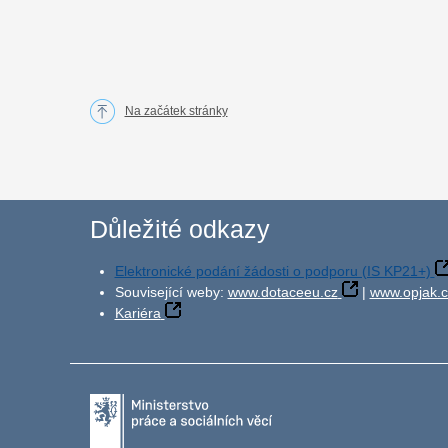
Na začátek stránky
Důležité odkazy
Elektronické podání žádosti o podporu (IS KP21+)
Související weby:
www.dotaceeu.cz
|
www.opjak.c
Kariéra