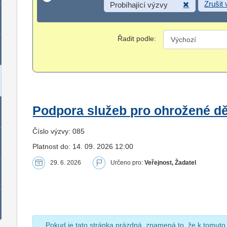
Zrušit
Probíhající výzvy
Řadit podle:
Podpora služeb pro ohrožené dět
Číslo výzvy: 085
Platnost do: 14. 09. 2026 12:00
29. 6. 2026
Určeno pro:
Veřejnost, Žadatel
Pokud je tato stránka prázdná, znamená to, že k tomuto