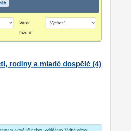
 vše
Směr
řazení:
i, rodiny a mladé dospělé (4)
 tématu aktuálně nejsou vyhlášeny žádné výzvy.