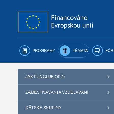
Přejít k obsahu
PROGRAMY
TÉMATA
FÓR
JAK FUNGUJE OPZ+
ZAMĚSTNÁVÁNÍ A VZDĚLÁVÁNÍ
DĚTSKÉ SKUPINY