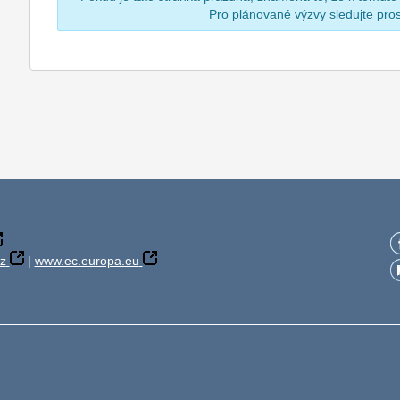
Pro plánované výzvy sledujte pr
z
|
www.ec.europa.eu