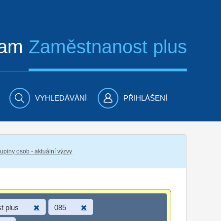
ram
Zaměstnanost plus
VYHLEDÁVÁNÍ
PŘIHLÁŠENÍ
piny osob - aktuální výzvy
t plus
085