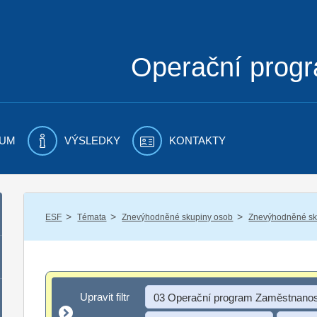
Operační prog
UM
VÝSLEDKY
KONTAKTY
/
/
/
ESF
Témata
Znevýhodněné skupiny osob
Znevýhodněné sku
Upravit filtr
Upravit filtr
03 Operační program Zaměstnanos