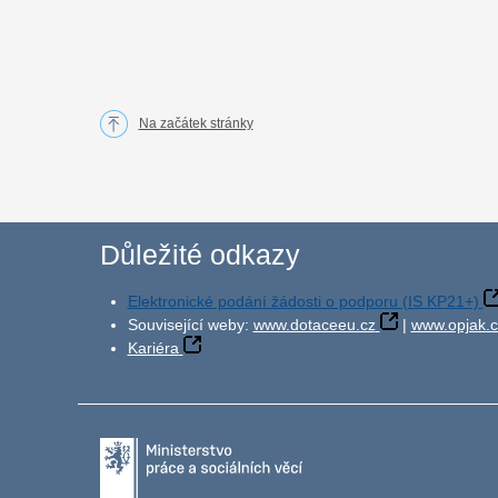
Na začátek stránky
Důležité odkazy
Elektronické podání žádosti o podporu (IS KP21+)
Související weby:
www.dotaceeu.cz
|
www.opjak.c
Kariéra