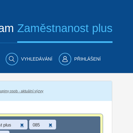
ram
Zaměstnanost plus
VYHLEDÁVÁNÍ
PŘIHLÁŠENÍ
piny osob - aktuální výzvy
t plus
085