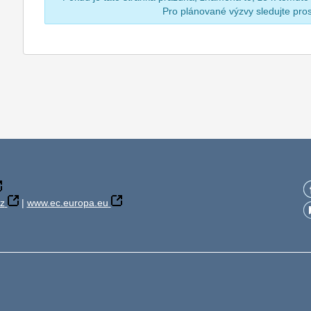
Pro plánované výzvy sledujte pr
z
|
www.ec.europa.eu