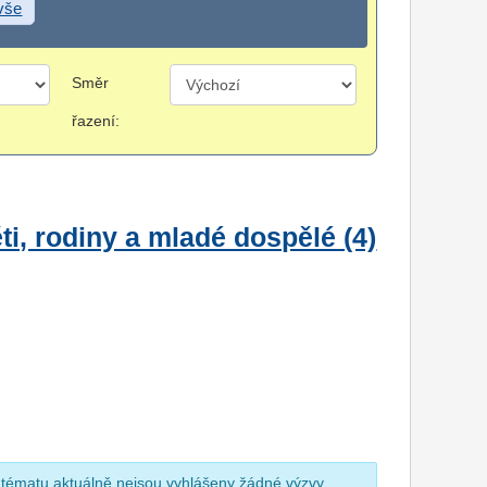
 vše
Směr
řazení:
i, rodiny a mladé dospělé (4)
 tématu aktuálně nejsou vyhlášeny žádné výzvy.