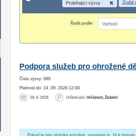
Zrušit
Probíhající výzvy
Řadit podle:
Podpora služeb pro ohrožené dět
Číslo výzvy: 085
Platnost do: 14. 09. 2026 12:00
29. 6. 2026
Určeno pro:
Veřejnost, Žadatel
Pokud je tato stránka prázdná, znamená to, že k tomuto