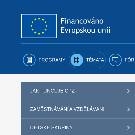
Přejít k obsahu
PROGRAMY
TÉMATA
FÓR
JAK FUNGUJE OPZ+
ZAMĚSTNÁVÁNÍ A VZDĚLÁVÁNÍ
DĚTSKÉ SKUPINY