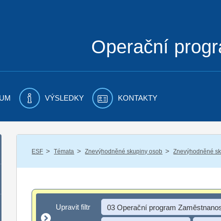
Operační prog
UM
VÝSLEDKY
KONTAKTY
/
/
/
ESF
Témata
Znevýhodněné skupiny osob
Znevýhodněné sku
Upravit filtr
Upravit filtr
03 Operační program Zaměstnanos