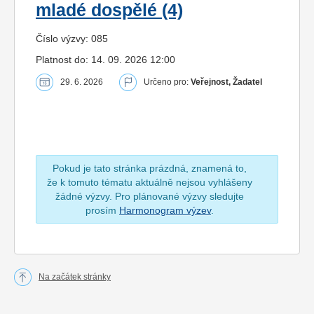
mladé dospělé (4)
Číslo výzvy: 085
Platnost do: 14. 09. 2026 12:00
29. 6. 2026
Určeno pro:
Veřejnost, Žadatel
Pokud je tato stránka prázdná, znamená to,
že k tomuto tématu aktuálně nejsou vyhlášeny
žádné výzvy. Pro plánované výzvy sledujte
prosím
Harmonogram výzev
.
Na začátek stránky