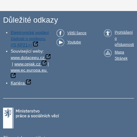
Důležité odkazy
Elektronické podání
Prohlášení
Větší šance
žádosti o podporu
o
Youtube
(IS KP21+)
přístupnosti
Související weby:
Mapa
www.dotaceeu.cz
Stránek
|
www.opjak.cz
|
www.ec.europa.eu
Kariéra