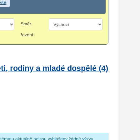
 vše
Směr
řazení:
i, rodiny a mladé dospělé (4)
 tématu aktuálně nejsou vyhlášeny žádné výzvy.