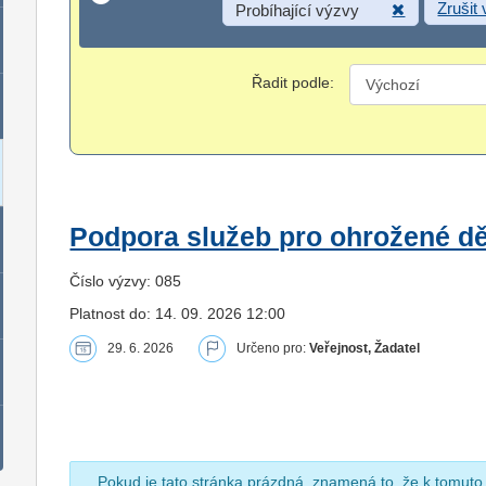
Zrušit
Probíhající výzvy
Řadit podle:
Podpora služeb pro ohrožené dět
Číslo výzvy: 085
Platnost do: 14. 09. 2026 12:00
29. 6. 2026
Určeno pro:
Veřejnost, Žadatel
Pokud je tato stránka prázdná, znamená to, že k tomuto