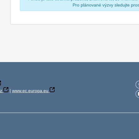
Pro plánované výzvy sledujte pr
z
|
www.ec.europa.eu