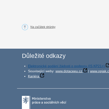
Na začátek stránky
Důležité odkazy
Elektronické podání žádosti o podporu (IS KP21+)
Související weby:
www.dotaceeu.cz
|
www.opjak.c
Kariéra