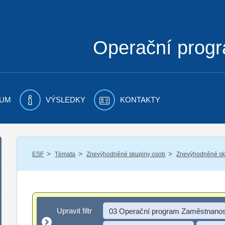
Operační prog
UM
VÝSLEDKY
KONTAKTY
/
/
/
ESF
Témata
Znevýhodněné skupiny osob
Znevýhodněné sku
Upravit filtr
Upravit filtr
03 Operační program Zaměstnanos