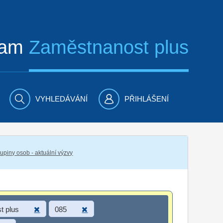
ram
Zaměstnanost plus
VYHLEDÁVÁNÍ
PŘIHLÁŠENÍ
piny osob - aktuální výzvy
t plus
085