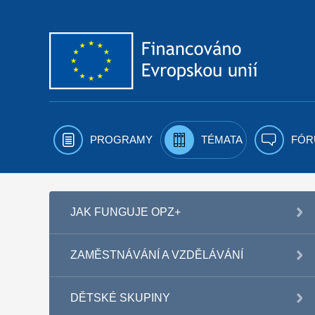
Přejít k obsahu
PROGRAMY
TÉMATA
FÓR
JAK FUNGUJE OPZ+
ZAMĚSTNÁVÁNÍ A VZDĚLÁVÁNÍ
DĚTSKÉ SKUPINY