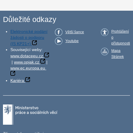
Důležité odkazy
Elektronické podání
Prohlášení
Větší šance
žádosti o podporu
o
Youtube
(IS KP21+)
přístupnosti
Související weby:
Mapa
www.dotaceeu.cz
Stránek
|
www.opjak.cz
|
www.ec.europa.eu
Kariéra