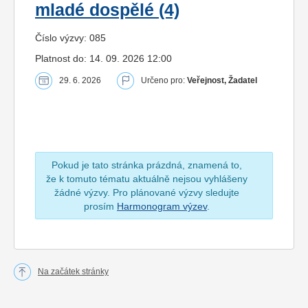
mladé dospělé (4)
Číslo výzvy: 085
Platnost do: 14. 09. 2026 12:00
29. 6. 2026
Určeno pro:
Veřejnost, Žadatel
Pokud je tato stránka prázdná, znamená to,
že k tomuto tématu aktuálně nejsou vyhlášeny
žádné výzvy. Pro plánované výzvy sledujte
prosím
Harmonogram výzev
.
Na začátek stránky