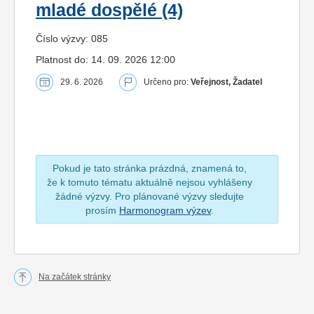
mladé dospělé (4)
Číslo výzvy: 085
Platnost do: 14. 09. 2026 12:00
29. 6. 2026
Určeno pro:
Veřejnost, Žadatel
Pokud je tato stránka prázdná, znamená to,
že k tomuto tématu aktuálně nejsou vyhlášeny
žádné výzvy. Pro plánované výzvy sledujte
prosím
Harmonogram výzev
.
Na začátek stránky