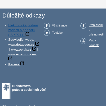
Důležité odkazy
Elektronické podání
Prohlášení
Větší šance
žádosti o podporu
o
Youtube
(IS KP21+)
přístupnosti
Související weby:
Mapa
www.dotaceeu.cz
Stránek
|
www.opjak.cz
|
www.ec.europa.eu
Kariéra