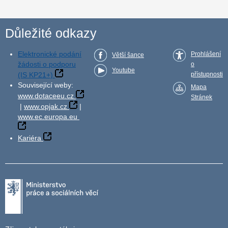
Důležité odkazy
Elektronické podání
Prohlášení
Větší šance
žádosti o podporu
o
Youtube
(IS KP21+)
přístupnosti
Související weby:
Mapa
www.dotaceeu.cz
Stránek
|
www.opjak.cz
|
www.ec.europa.eu
Kariéra