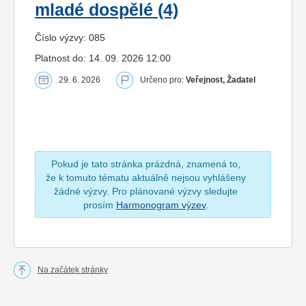
mladé dospělé (4)
Číslo výzvy: 085
Platnost do: 14. 09. 2026 12:00
29. 6. 2026
Určeno pro:
Veřejnost, Žadatel
Pokud je tato stránka prázdná, znamená to,
že k tomuto tématu aktuálně nejsou vyhlášeny
žádné výzvy. Pro plánované výzvy sledujte
prosím
Harmonogram výzev
.
Na začátek stránky