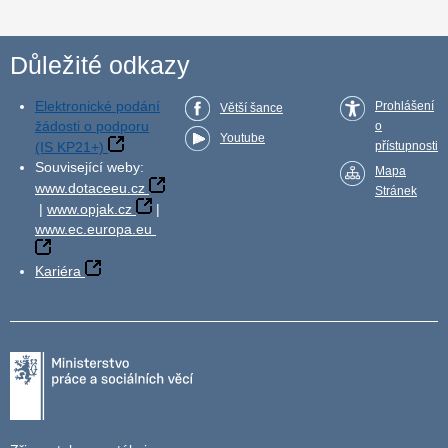
Důležité odkazy
Elektronické podání
Prohlášení
Větší šance
žádosti o podporu
o
Youtube
(IS KP21+)
přístupnosti
Související weby:
Mapa
www.dotaceeu.cz
Stránek
|
www.opjak.cz
|
www.ec.europa.eu
Kariéra