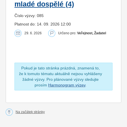
mladé dospělé (4)
Číslo výzvy: 085
Platnost do: 14. 09. 2026 12:00
29. 6. 2026
Určeno pro:
Veřejnost, Žadatel
Pokud je tato stránka prázdná, znamená to,
že k tomuto tématu aktuálně nejsou vyhlášeny
žádné výzvy. Pro plánované výzvy sledujte
prosím
Harmonogram výzev
.
Na začátek stránky