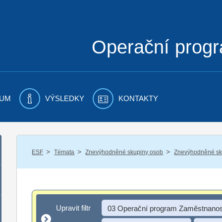
Operační prog
UM
VÝSLEDKY
KONTAKTY
/
/
/
ESF
Témata
Znevýhodněné skupiny osob
Znevýhodněné sku
Upravit filtr
Upravit filtr
03 Operační program Zaměstnanos