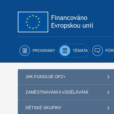
Přejít k obsahu
PROGRAMY
TÉMATA
FÓR
JAK FUNGUJE OPZ+
ZAMĚSTNÁVÁNÍ A VZDĚLÁVÁNÍ
DĚTSKÉ SKUPINY