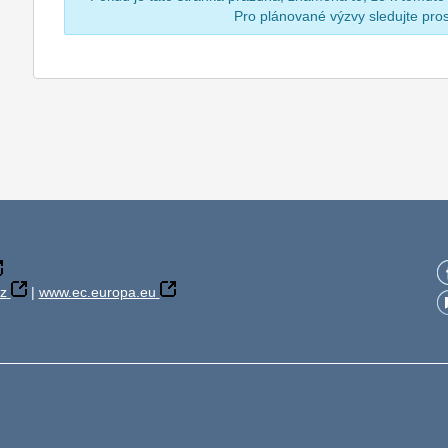
Pro plánované výzvy sledujte pr
z
|
www.ec.europa.eu