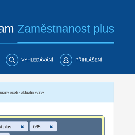
ram
Zaměstnanost plus
VYHLEDÁVÁNÍ
PŘIHLÁŠENÍ
piny osob - aktuální výzvy
t plus
085