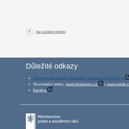
Na začátek stránky
Důležité odkazy
Elektronické podání žádosti o podporu (IS KP21+)
Související weby:
www.dotaceeu.cz
|
www.opjak.c
Kariéra