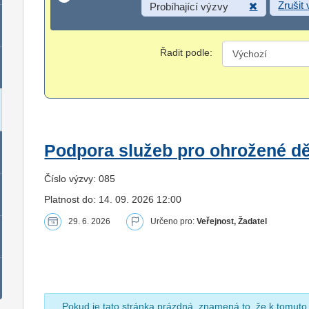
Zrušit
Probíhající výzvy
Řadit podle:
Podpora služeb pro ohrožené dět
Číslo výzvy: 085
Platnost do: 14. 09. 2026 12:00
29. 6. 2026
Určeno pro:
Veřejnost, Žadatel
Pokud je tato stránka prázdná, znamená to, že k tomuto