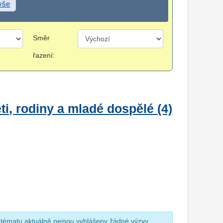
 vše
Směr
řazení:
i, rodiny a mladé dospělé (4)
 tématu aktuálně nejsou vyhlášeny žádné výzvy.