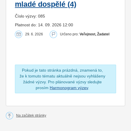
mladé dospělé (4)
Číslo výzvy: 085
Platnost do: 14. 09. 2026 12:00
29. 6. 2026
Určeno pro:
Veřejnost, Žadatel
Pokud je tato stránka prázdná, znamená to,
že k tomuto tématu aktuálně nejsou vyhlášeny
žádné výzvy. Pro plánované výzvy sledujte
prosím
Harmonogram výzev
.
Na začátek stránky