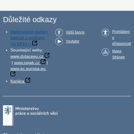
Důležité odkazy
Elektronické podání
Prohlášení
Větší šance
žádosti o podporu
o
Youtube
(IS KP21+)
přístupnosti
Související weby:
Mapa
www.dotaceeu.cz
Stránek
|
www.opjak.cz
|
www.ec.europa.eu
Kariéra