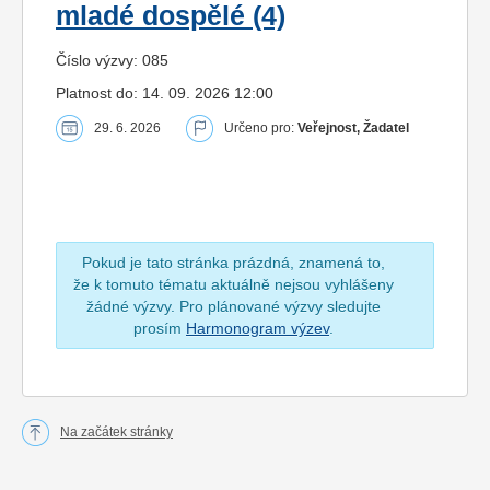
mladé dospělé (4)
Číslo výzvy: 085
Platnost do: 14. 09. 2026 12:00
29. 6. 2026
Určeno pro:
Veřejnost, Žadatel
Pokud je tato stránka prázdná, znamená to,
že k tomuto tématu aktuálně nejsou vyhlášeny
žádné výzvy. Pro plánované výzvy sledujte
prosím
Harmonogram výzev
.
Na začátek stránky