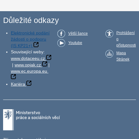
Důležité odkazy
Elektronické podání
Prohlášení
Větší šance
žádosti o podporu
o
Youtube
(IS KP21+)
přístupnosti
Související weby:
Mapa
www.dotaceeu.cz
Stránek
|
www.opjak.cz
|
www.ec.europa.eu
Kariéra