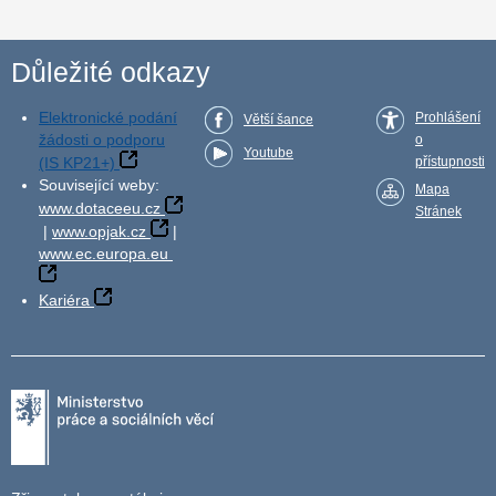
Důležité odkazy
Elektronické podání
Prohlášení
Větší šance
žádosti o podporu
o
Youtube
(IS KP21+)
přístupnosti
Související weby:
Mapa
www.dotaceeu.cz
Stránek
|
www.opjak.cz
|
www.ec.europa.eu
Kariéra