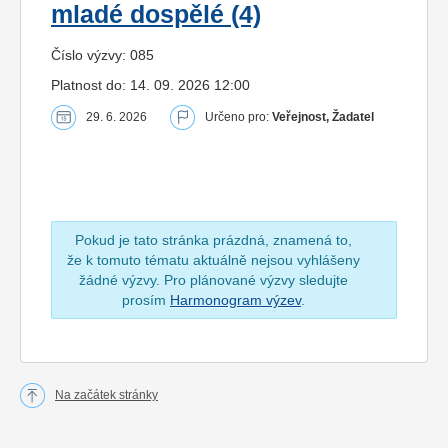
mladé dospělé (4)
Číslo výzvy: 085
Platnost do: 14. 09. 2026 12:00
29. 6. 2026
Určeno pro:
Veřejnost, Žadatel
Pokud je tato stránka prázdná, znamená to,
že k tomuto tématu aktuálně nejsou vyhlášeny
žádné výzvy. Pro plánované výzvy sledujte
prosím
Harmonogram výzev
.
Na začátek stránky