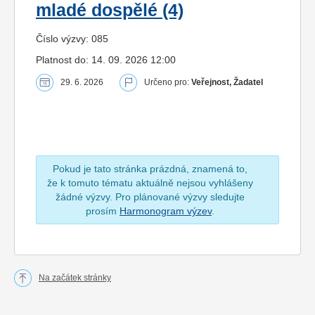
mladé dospělé (4)
Číslo výzvy: 085
Platnost do: 14. 09. 2026 12:00
29. 6. 2026
Určeno pro:
Veřejnost, Žadatel
Pokud je tato stránka prázdná, znamená to,
že k tomuto tématu aktuálně nejsou vyhlášeny
žádné výzvy. Pro plánované výzvy sledujte
prosím
Harmonogram výzev
.
Na začátek stránky