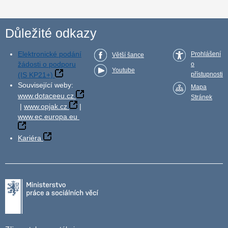
Důležité odkazy
Elektronické podání
Prohlášení
Větší šance
žádosti o podporu
o
Youtube
(IS KP21+)
přístupnosti
Související weby:
Mapa
www.dotaceeu.cz
Stránek
|
www.opjak.cz
|
www.ec.europa.eu
Kariéra