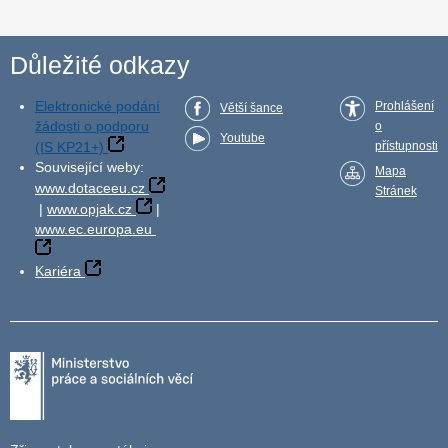
Důležité odkazy
Elektronické podání
Prohlášení
Větší šance
žádosti o podporu
o
Youtube
(IS KP21+)
přístupnosti
Související weby:
Mapa
www.dotaceeu.cz
Stránek
|
www.opjak.cz
|
www.ec.europa.eu
Kariéra