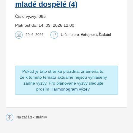
mladé dospělé (4)
Číslo výzvy: 085
Platnost do: 14. 09. 2026 12:00
29. 6. 2026
Určeno pro:
Veřejnost, Žadatel
Pokud je tato stránka prázdná, znamená to,
že k tomuto tématu aktuálně nejsou vyhlášeny
žádné výzvy. Pro plánované výzvy sledujte
prosím
Harmonogram výzev
.
Na začátek stránky