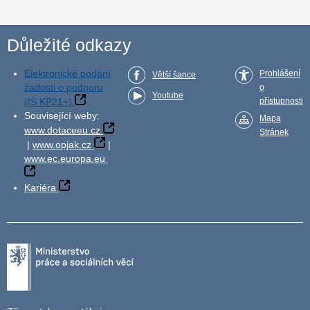
Důležité odkazy
Elektronické podání
Prohlášení
Větší šance
žádosti o podporu
o
Youtube
(IS KP21+)
přístupnosti
Související weby:
Mapa
www.dotaceeu.cz
Stránek
|
www.opjak.cz
|
www.ec.europa.eu
Kariéra