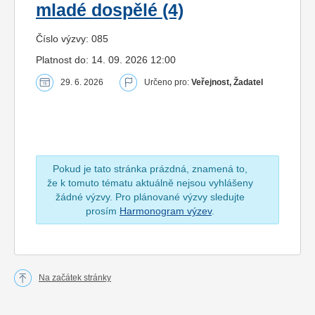
mladé dospělé (4)
Číslo výzvy: 085
Platnost do: 14. 09. 2026 12:00
29. 6. 2026
Určeno pro:
Veřejnost, Žadatel
Pokud je tato stránka prázdná, znamená to,
že k tomuto tématu aktuálně nejsou vyhlášeny
žádné výzvy. Pro plánované výzvy sledujte
prosím
Harmonogram výzev
.
Na začátek stránky