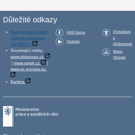
Důležité odkazy
Elektronické podání
Prohlášení
Větší šance
žádosti o podporu
o
Youtube
(IS KP21+)
přístupnosti
Související weby:
Mapa
www.dotaceeu.cz
Stránek
|
www.opjak.cz
|
www.ec.europa.eu
Kariéra