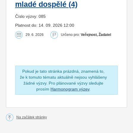
mladé dospělé (4)
Číslo výzvy: 085
Platnost do: 14. 09. 2026 12:00
29. 6. 2026
Určeno pro:
Veřejnost, Žadatel
Pokud je tato stránka prázdná, znamená to,
že k tomuto tématu aktuálně nejsou vyhlášeny
žádné výzvy. Pro plánované výzvy sledujte
prosím
Harmonogram výzev
.
Na začátek stránky