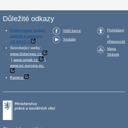
Důležité odkazy
Elektronické podání
Prohlášení
Větší šance
žádosti o podporu
o
Youtube
(IS KP21+)
přístupnosti
Související weby:
Mapa
www.dotaceeu.cz
Stránek
|
www.opjak.cz
|
www.ec.europa.eu
Kariéra