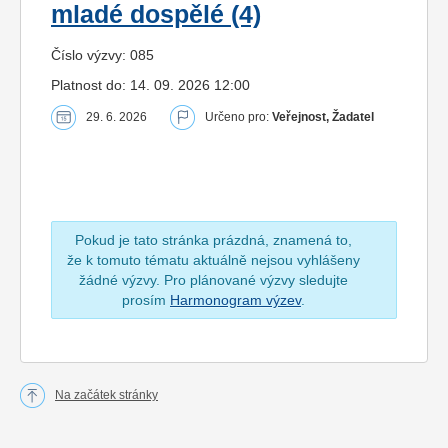
mladé dospělé (4)
Číslo výzvy: 085
Platnost do: 14. 09. 2026 12:00
29. 6. 2026
Určeno pro:
Veřejnost, Žadatel
Pokud je tato stránka prázdná, znamená to,
že k tomuto tématu aktuálně nejsou vyhlášeny
žádné výzvy. Pro plánované výzvy sledujte
prosím
Harmonogram výzev
.
Na začátek stránky