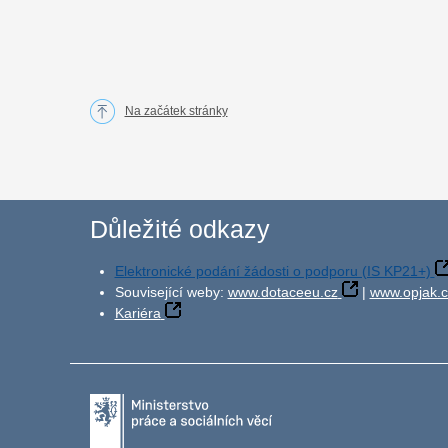
Na začátek stránky
Důležité odkazy
Elektronické podání žádosti o podporu (IS KP21+)
Související weby:
www.dotaceeu.cz
|
www.opjak.c
Kariéra