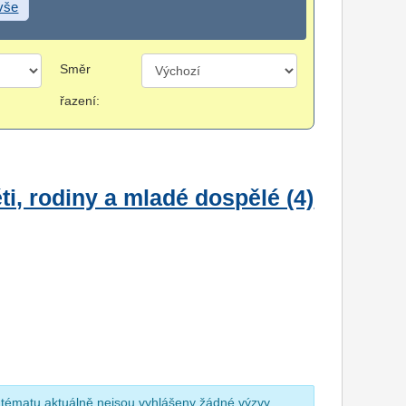
 vše
Směr
řazení:
i, rodiny a mladé dospělé (4)
 tématu aktuálně nejsou vyhlášeny žádné výzvy.