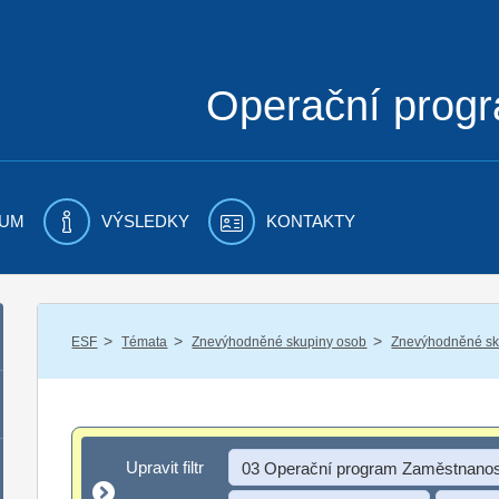
Operační prog
UM
VÝSLEDKY
KONTAKTY
/
/
/
ESF
Témata
Znevýhodněné skupiny osob
Znevýhodněné sku
Upravit filtr
Upravit filtr
03 Operační program Zaměstnanos