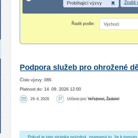
Zrušit
Probíhající výzvy
Řadit podle:
Podpora služeb pro ohrožené dět
Číslo výzvy: 085
Platnost do: 14. 09. 2026 12:00
29. 6. 2026
Určeno pro:
Veřejnost, Žadatel
Pokud je tato stránka prázdná, znamená to, že k tomuto