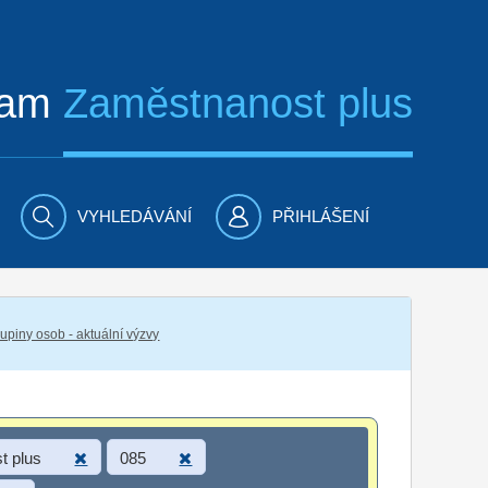
ram
Zaměstnanost plus
VYHLEDÁVÁNÍ
PŘIHLÁŠENÍ
piny osob - aktuální výzvy
t plus
085