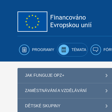
Přejít k obsahu
PROGRAMY
TÉMATA
FÓR
JAK FUNGUJE OPZ+
ZAMĚSTNÁVÁNÍ A VZDĚLÁVÁNÍ
DĚTSKÉ SKUPINY