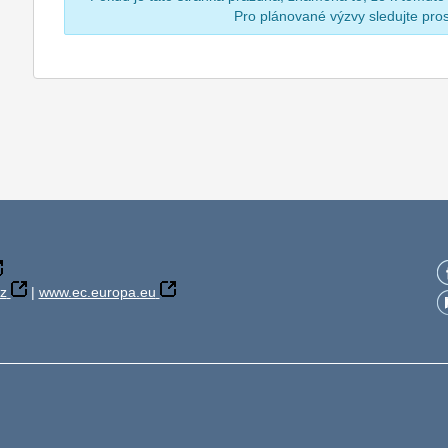
Pro plánované výzvy sledujte pr
z
|
www.ec.europa.eu