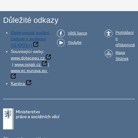
Důležité odkazy
Elektronické podání
Prohlášení
Větší šance
žádosti o podporu
o
Youtube
(IS KP21+)
přístupnosti
Související weby:
Mapa
www.dotaceeu.cz
Stránek
|
www.opjak.cz
|
www.ec.europa.eu
Kariéra