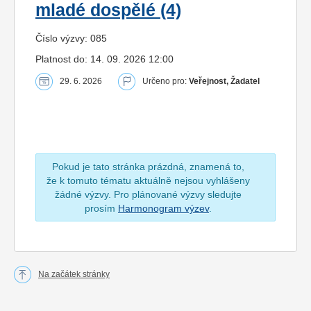
mladé dospělé (4)
Číslo výzvy: 085
Platnost do: 14. 09. 2026 12:00
29. 6. 2026
Určeno pro:
Veřejnost, Žadatel
Pokud je tato stránka prázdná, znamená to,
že k tomuto tématu aktuálně nejsou vyhlášeny
žádné výzvy. Pro plánované výzvy sledujte
prosím
Harmonogram výzev
.
Na začátek stránky